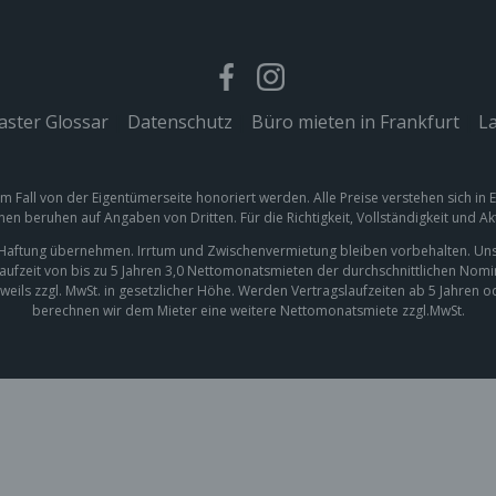
ster Glossar
|
Datenschutz
|
Büro mieten in Frankfurt
|
La
em Fall von der Eigentümerseite honoriert werden. Alle Preise verstehen sich in
nen beruhen auf Angaben von Dritten. Für die Richtigkeit, Vollständigkeit und A
e Haftung übernehmen. Irrtum und Zwischenvermietung bleiben vorbehalten. Uns
laufzeit von bis zu 5 Jahren 3,0 Nettomonatsmieten der durchschnittlichen Nom
weils zzgl. MwSt. in gesetzlicher Höhe. Werden Vertragslaufzeiten ab 5 Jahren 
berechnen wir dem Mieter eine weitere Nettomonatsmiete zzgl.MwSt.