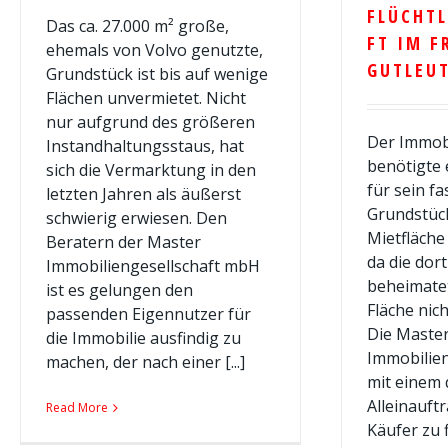
FLÜCHT
Das ca. 27.000 m² große,
FT IM F
ehemals von Volvo genutzte,
GUTLEUT
Grundstück ist bis auf wenige
Flächen unvermietet. Nicht
nur aufgrund des größeren
Der Immobi
Instandhaltungsstaus, hat
benötigte
sich die Vermarktung in den
für sein f
letzten Jahren als äußerst
Grundstück
schwierig erwiesen. Den
Mietfläche
Beratern der Master
da die dor
Immobiliengesellschaft mbH
beheimatet
ist es gelungen den
Fläche nic
passenden Eigennutzer für
Die Maste
die Immobilie ausfindig zu
Immobilien
machen, der nach einer [...]
mit einem q
Alleinauft
Read More
Käufer zu 