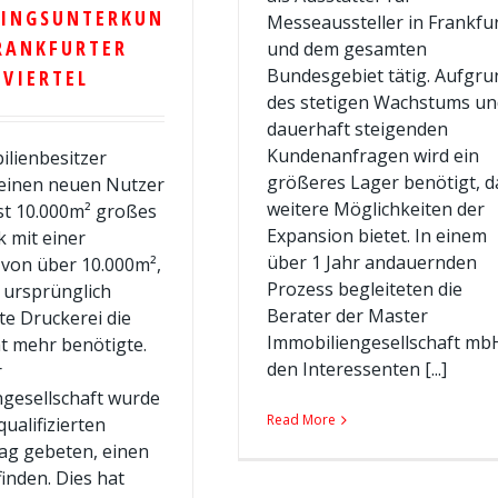
LINGSUNTERKUN
Messeaussteller in Frankfu
RANKFURTER
und dem gesamten
Bundesgebiet tätig. Aufgru
VIERTEL
des stetigen Wachstums un
dauerhaft steigenden
Kundenanfragen wird ein
lienbesitzer
größeres Lager benötigt, d
 einen neuen Nutzer
weitere Möglichkeiten der
ast 10.000m² großes
Expansion bietet. In einem
 mit einer
über 1 Jahr andauernden
 von über 10.000m²,
Prozess begleiteten die
t ursprünglich
Berater der Master
e Druckerei die
Immobiliengesellschaft mb
ht mehr benötigte.
den Interessenten [...]
r
gesellschaft wurde
Read More
ualifizierten
rag gebeten, einen
finden. Dies hat