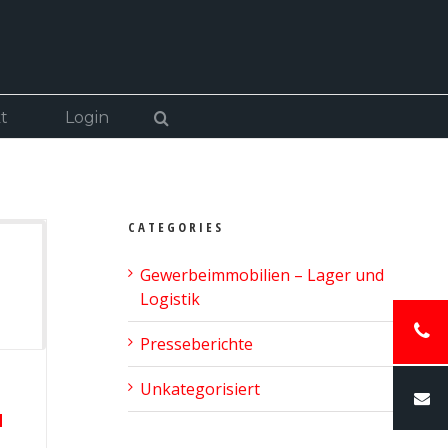
t
Login
CATEGORIES
Gewerbeimmobilien – Lager und
Logistik
Presseberichte
Unkategorisiert
M