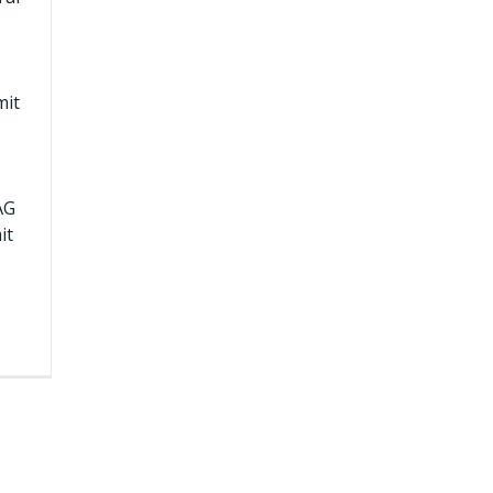
mit
AG
it