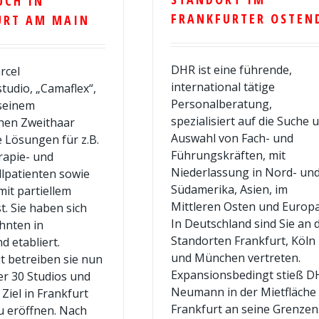
UCH IN
FRANKFURTER OSTEN
URT AM MAIN
DHR ist eine führende,
rcel
international tätige
tudio, „Camaflex“,
Personalberatung,
 seinem
spezialisiert auf die Suche 
hen Zweithaar
Auswahl von Fach- und
e Lösungen für z.B.
Führungskräften, mit
apie- und
Niederlassung in Nord- un
lpatienten sowie
Südamerika, Asien, im
mit partiellem
Mittleren Osten und Europa
t. Sie haben sich
In Deutschland sind Sie an 
ehnten in
Standorten Frankfurt, Köln
d etabliert.
und München vertreten.
 betreiben sie nun
Expansionsbedingt stieß D
er 30 Studios und
Neumann in der Mietfläche 
Ziel in Frankfurt
Frankfurt an seine Grenzen
u eröffnen. Nach