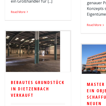
ein Großhändler für [...]
genauer P
Konzepts s
Read More
Eigentümers
Read More
BEBAUTES GRUNDSTÜCK
MASTER
IN DIETZENBACH
EIN OBJ
VERKAUFT
SCHAFF
NEUEN