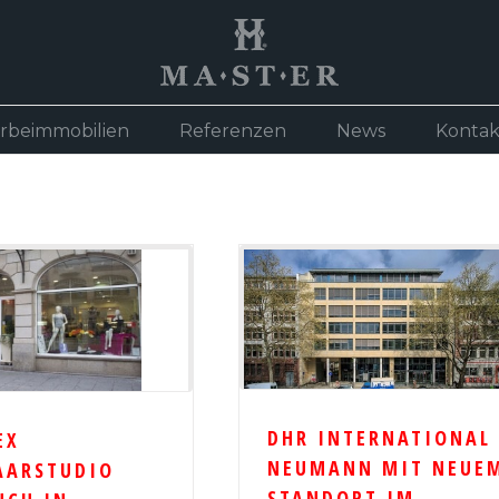
rbeimmobilien
Referenzen
News
Kontak
DHR INTERNATIONAL
EX
NEUMANN MIT NEUE
AARSTUDIO
STANDORT IM