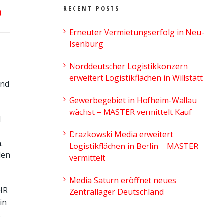
RECENT POSTS
D
Erneuter Vermietungserfolg in Neu-
Isenburg
Norddeutscher Logistikkonzern
erweitert Logistikflächen in Willstätt
und
Gewerbegebiet in Hofheim-Wallau
wächst – MASTER vermittelt Kauf
d
Drazkowski Media erweitert
.
Logistikflächen in Berlin – MASTER
den
vermittelt
Media Saturn eröffnet neues
HR
Zentrallager Deutschland
in
.