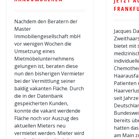
JETZT A
FRANKF
Nachdem den Beratern der
Master
Jacques Da
Immobiliengesellschaft mbH
Zweithaars
vor wenigen Wochen die
bietet mit
Umsetzung eines
medizinisc
Mietmöbelunternehmens
individuell
gelungen ist, beraten diese
Chemother
nun den bisherigen Vermieter
Haarausfal
bei der Vermittlung seiner
Patienten 
baldig vakanten Fläche. Durch
Haarverlus
die in der Datenbank
seit Jahrz
gespeicherten Kunden,
Deutschlan
konnte die vakant werdende
Bundesweit
Fläche noch vor Auszug des
bereits üb
aktuellen Mieters neu
hatten das 
vermietet werden. Mieter wird
am Main z