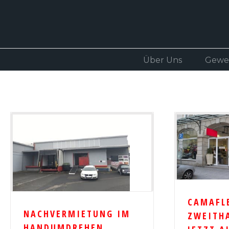
Über Uns
Gewe
CAMAFL
NACHVERMIETUNG IM
ZWEITH
HANDUMDREHEN