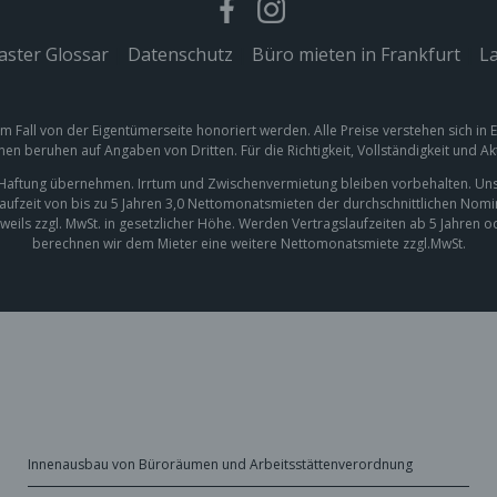
ster Glossar
|
Datenschutz
|
Büro mieten in Frankfurt
|
La
em Fall von der Eigentümerseite honoriert werden. Alle Preise verstehen sich in
nen beruhen auf Angaben von Dritten. Für die Richtigkeit, Vollständigkeit und A
e Haftung übernehmen. Irrtum und Zwischenvermietung bleiben vorbehalten. Uns
laufzeit von bis zu 5 Jahren 3,0 Nettomonatsmieten der durchschnittlichen Nom
weils zzgl. MwSt. in gesetzlicher Höhe. Werden Vertragslaufzeiten ab 5 Jahren 
berechnen wir dem Mieter eine weitere Nettomonatsmiete zzgl.MwSt.
Innenausbau von Büroräumen und Arbeitsstättenverordnung