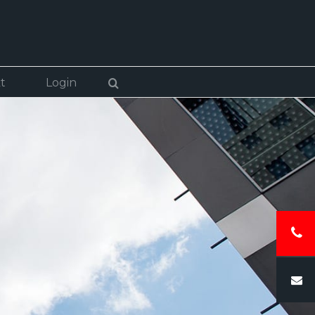
t
Login