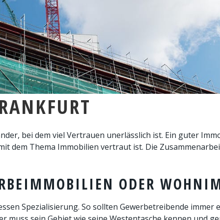
FRANKFURT
nder, bei dem viel Vertrauen unerlässlich ist. Ein guter Im
it dem Thema Immobilien vertraut ist. Die Zusammenarbeit
WERBEIMMOBILIEN ODER WOHNI
dessen Spezialisierung. So sollten Gewerbetreibende immer
er muss sein Gebiet wie seine Westentasche kennen und ge