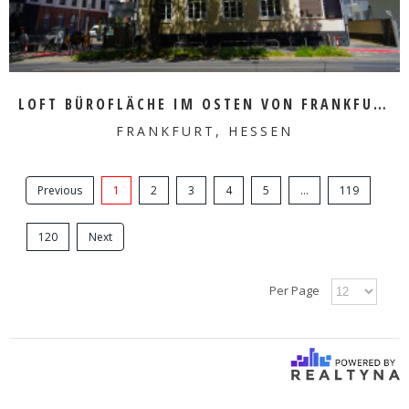
LOFT BÜROFLÄCHE IM OSTEN VON FRANKFURT ZU VERMIETEN
FRANKFURT, HESSEN
Previous
1
2
3
4
5
...
119
120
Next
Per Page