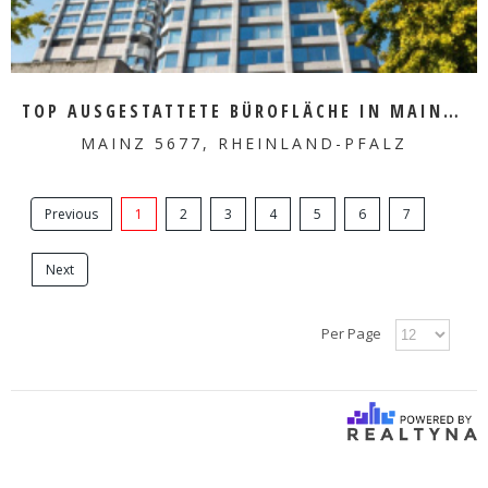
TOP AUSGESTATTETE BÜROFLÄCHE IN MAINZ ZU VERMIETEN
MAINZ 5677, RHEINLAND-PFALZ
Previous
1
2
3
4
5
6
7
Next
Per Page