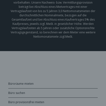
vorbehalten. Unsere Nachweis- bzw. Vermittlungsprovision
beträgt bei Abschluss eines Mietvertrages mit einer
Vertragslaufzeit von bis zu 5 Jahren 3,0 Nettomonatsmieten der
durchschnittlichen Nominalmiete, bezogen auf die
Gesamtlaufzeit und bei Abschluss eines Kaufvertrages 5% des
Kaufpreises, jeweils zzgl. MwSt. in gesetzlicher Höhe. Werden
Vertragslaufzeiten ab 5 Jahren oder zusätzliche Optionsrechte
Vertragsgegenstand, so berechnen wir dem Mieter eine weitere
Nettomonatsmiete zzgl.MwSt.
Büroräume mieten
Büro suchen
Büro provisionsfrei mieten