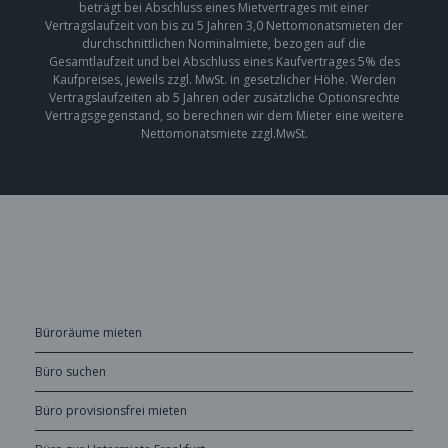
beträgt bei Abschluss eines Mietvertrages mit einer
Vertragslaufzeit von bis zu 5 Jahren 3,0 Nettomonatsmieten der
durchschnittlichen Nominalmiete, bezogen auf die
Gesamtlaufzeit und bei Abschluss eines Kaufvertrages 5% des
Kaufpreises, jeweils zzgl. MwSt. in gesetzlicher Höhe. Werden
Vertragslaufzeiten ab 5 Jahren oder zusätzliche Optionsrechte
Vertragsgegenstand, so berechnen wir dem Mieter eine weitere
Nettomonatsmiete zzgl.MwSt.
Büroräume mieten
Büro suchen
Büro provisionsfrei mieten