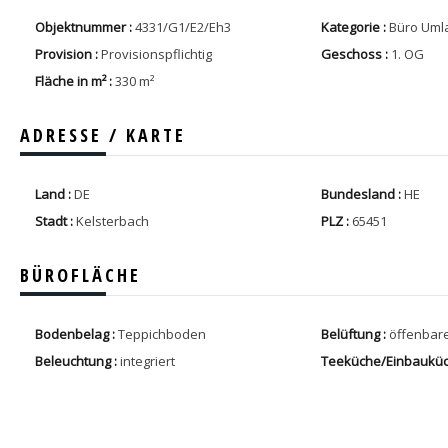
Objektnummer :
4331/G1/E2/Eh3
Kategorie :
Büro Uml
Provision :
Provisionspflichtig
Geschoss :
1. OG
Fläche in m² :
330 m²
ADRESSE / KARTE
Land :
DE
Bundesland :
HE
Stadt :
Kelsterbach
PLZ :
65451
BÜROFLÄCHE
Bodenbelag :
Teppichboden
Belüftung :
öffenbar
Beleuchtung :
integriert
Teeküche/Einbauküc