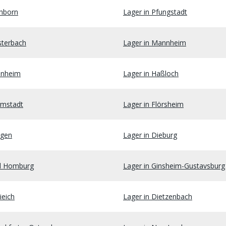
chborn
Lager in Pfungstadt
sterbach
Lager in Mannheim
unheim
Lager in Haßloch
rmstadt
Lager in Flörsheim
ngen
Lager in Dieburg
d Homburg
Lager in Ginsheim-Gustavsburg
ieich
Lager in Dietzenbach