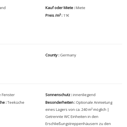
and
Kauf oder Miete :
Miete
Preis /m² :
11€
County :
Germany
e Fenster
Sonnenschutz :
innenliegend
he :
Teeküche
Besonderheiten :
Optionale Anmietung
eines Lagers von ca. 240 m² möglich |
Getrennte WC Einheiten in den
Erschließungstreppenhäusern zu den