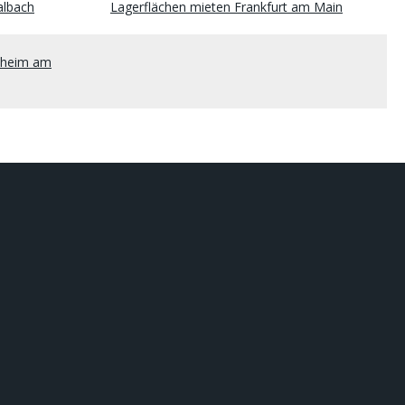
albach
Lagerflächen mieten Frankfurt am Main
enheim am