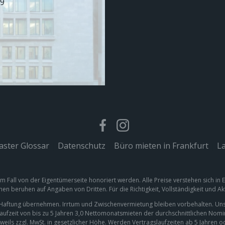
99
ster Glossar
|
Datenschutz
|
Büro mieten in Frankfurt
|
La
em Fall von der Eigentümerseite honoriert werden. Alle Preise verstehen sich in
nen beruhen auf Angaben von Dritten. Für die Richtigkeit, Vollständigkeit und A
e Haftung übernehmen. Irrtum und Zwischenvermietung bleiben vorbehalten. Uns
laufzeit von bis zu 5 Jahren 3,0 Nettomonatsmieten der durchschnittlichen Nom
weils zzgl. MwSt. in gesetzlicher Höhe. Werden Vertragslaufzeiten ab 5 Jahren 