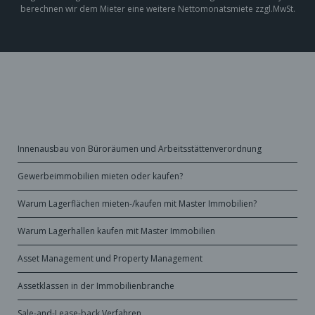
berechnen wir dem Mieter eine weitere Nettomonatsmiete zzgl.MwSt.
Innenausbau von Büroräumen und Arbeitsstättenverordnung
Gewerbeimmobilien mieten oder kaufen?
Warum Lagerflächen mieten-/kaufen mit Master Immobilien?
Warum Lagerhallen kaufen mit Master Immobilien
Asset Management und Property Management
Assetklassen in der Immobilienbranche
Sale-and-Lease-back Verfahren